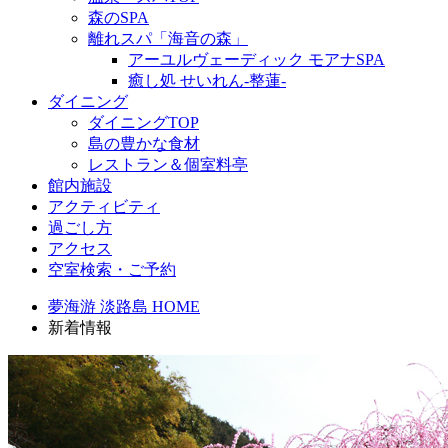
森のSPA
離れスパ「海音の森」
アーユルヴェーディック モアナSPA
癒し処 せいれん-整蓮-
ダイニング
ダイニングTOP
島の豊かな食材
レストラン＆個室料亭
館内施設
アクティビティ
過ごし方
アクセス
空室検索・ご予約
夢海游 淡路島 HOME
新着情報