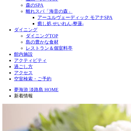
森のSPA
離れスパ「海音の森」
アーユルヴェーディック モアナSPA
癒し処 せいれん-整蓮-
ダイニング
ダイニングTOP
島の豊かな食材
レストラン＆個室料亭
館内施設
アクティビティ
過ごし方
アクセス
空室検索・ご予約
夢海游 淡路島 HOME
新着情報