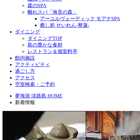
森のSPA
離れスパ「海音の森」
アーユルヴェーディック モアナSPA
癒し処 せいれん-整蓮-
ダイニング
ダイニングTOP
島の豊かな食材
レストラン＆個室料亭
館内施設
アクティビティ
過ごし方
アクセス
空室検索・ご予約
夢海游 淡路島 HOME
新着情報