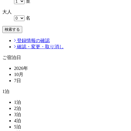
室
大人
名
検索する
登録情報の確認
確認・変更・取り消し
ご宿泊日
2026
年
10
月
7
日
1
泊
1
泊
2
泊
3
泊
4
泊
5
泊