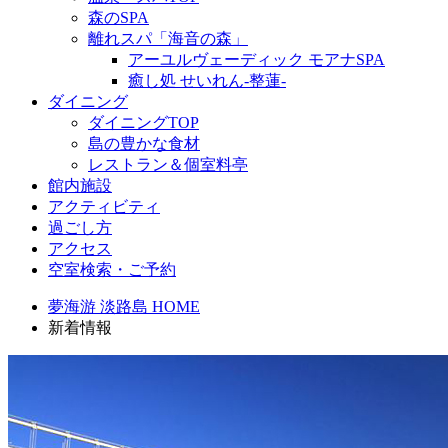
森のSPA
離れスパ「海音の森」
アーユルヴェーディック モアナSPA
癒し処 せいれん-整蓮-
ダイニング
ダイニングTOP
島の豊かな食材
レストラン＆個室料亭
館内施設
アクティビティ
過ごし方
アクセス
空室検索・ご予約
夢海游 淡路島 HOME
新着情報