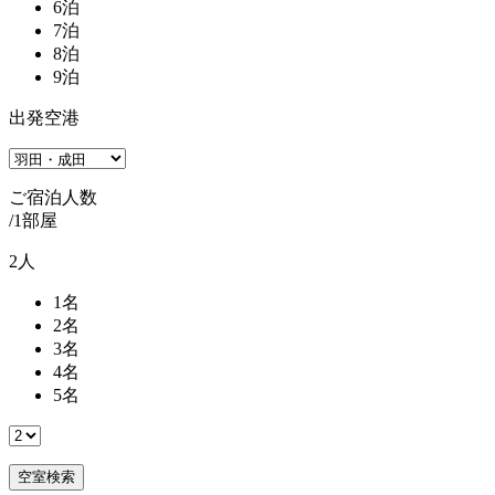
6
泊
7
泊
8
泊
9
泊
出発空港
ご宿泊人数
/1部屋
2
人
1
名
2
名
3
名
4
名
5
名
空室検索