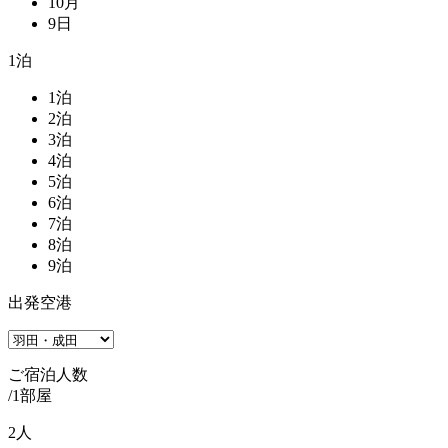
10
月
9
日
1
泊
1
泊
2
泊
3
泊
4
泊
5
泊
6
泊
7
泊
8
泊
9
泊
出発空港
ご宿泊人数
/1部屋
2
人