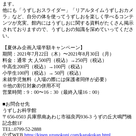
ます。
他にも「うずしおスライダー」「リアルタイムうずしおカメ
ラ」など、自分の体を使ってうずしおを楽しく学べるコンテ
ンツが充実。館内にはうずしおに関する資料がたくさん掲示
されておりますので、うずしおの知識を深めていってくださ
い。
【夏休み企画入場半額キャンペーン】
期間：2021年7月22日（木）〜2021年8月30日（月）
料金：通常 大 人500円（税込）→250円（税込）
中高生200円（税込）→100円（税込）
小学生100円（税込）→ 50円（税込）
未就学児無料（入場の際には保護者同伴が必要）
※他の割引対象の併用不可
営業時間：9：00〜16：30（最終入場16：00）
■お問合せ先
うずしお科学館
〒656-0503 兵庫県南あわじ市福良丙936-3 うずの丘大鳴門橋
記念館1F
TEL:.0799-52-2888
公式WEB
https://kinen.uzunokuni.com/kagakukan.html