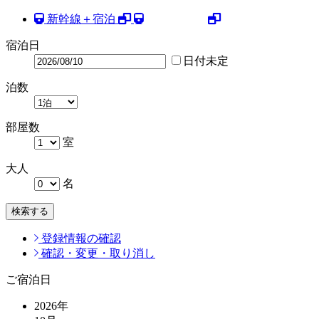
新幹線＋宿泊
宿泊日
日付未定
泊数
部屋数
室
大人
名
検索する
登録情報の確認
確認・変更・取り消し
ご宿泊日
2026
年