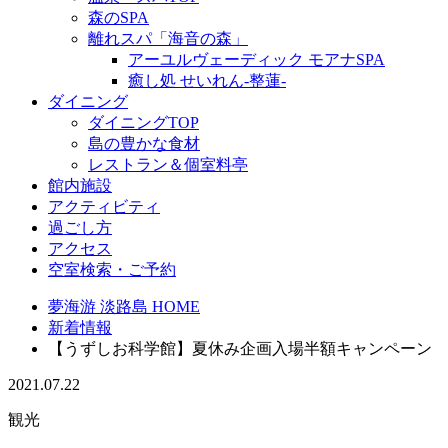
森のSPA
離れスパ「海音の森」
アーユルヴェーディック モアナSPA
癒し処 せいれん-整蓮-
ダイニング
ダイニングTOP
島の豊かな食材
レストラン＆個室料亭
館内施設
アクティビティ
過ごし方
アクセス
空室検索・ご予約
夢海游 淡路島 HOME
新着情報
【うずしお科学館】夏休み企画入場半額キャンペーン
2021.07.22
観光