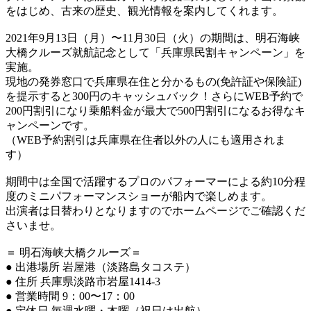
をはじめ、古来の歴史、観光情報を案内してくれます。
2021年9月13日（月）〜11月30日（火）の期間は、明石海峡
大橋クルーズ就航記念として「兵庫県民割キャンペーン」を
実施。
現地の発券窓口で兵庫県在住と分かるもの(免許証や保険証)
を提示すると300円のキャッシュバック！さらにWEB予約で
200円割引になり乗船料金が最大で500円割引になるお得なキ
ャンペーンです。
（WEB予約割引は兵庫県在住者以外の人にも適用されま
す）
期間中は全国で活躍するプロのパフォーマーによる約10分程
度のミニパフォーマンスショーが船内で楽しめます。
出演者は日替わりとなりますのでホームページでご確認くだ
さいませ。
＝ 明石海峡大橋クルーズ＝
● 出港場所 岩屋港（淡路島タコステ）
● 住所 兵庫県淡路市岩屋1414-3
● 営業時間 9：00〜17：00
● 定休日 毎週水曜・木曜（祝日は出航）