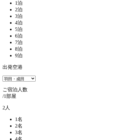
1
泊
2
泊
3
泊
4
泊
5
泊
6
泊
7
泊
8
泊
9
泊
出発空港
ご宿泊人数
/1部屋
2
人
1
名
2
名
3
名
4
名