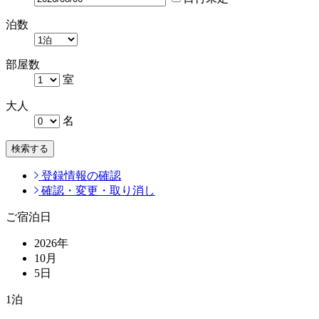
泊数
部屋数
室
大人
名
検索する
登録情報の確認
確認・変更・取り消し
ご宿泊日
2026
年
10
月
5
日
1
泊