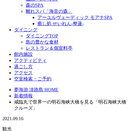
森のSPA
離れスパ「海音の森」
アーユルヴェーディック モアナSPA
癒し処 せいれん-整蓮-
ダイニング
ダイニングTOP
島の豊かな食材
レストラン＆個室料亭
館内施設
アクティビティ
過ごし方
アクセス
空室検索・ご予約
夢海游 淡路島 HOME
新着情報
咸臨丸で世界一の明石海峡大橋を見る「明石海峡大橋
クルーズ」
2021.09.16
観光