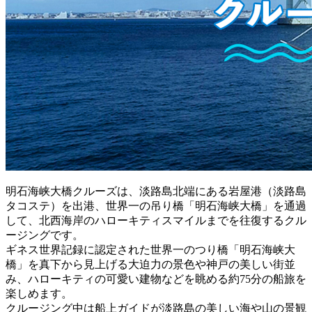
明石海峡大橋クルーズは、淡路島北端にある岩屋港（淡路島
タコステ）を出港、世界一の吊り橋「明石海峡大橋」を通過
して、北西海岸のハローキティスマイルまでを往復するクル
ージングです。
ギネス世界記録に認定された世界一のつり橋「明石海峡大
橋」を真下から見上げる大迫力の景色や神戸の美しい街並
み、ハローキティの可愛い建物などを眺める約75分の船旅を
楽しめます。
クルージング中は船上ガイドが淡路島の美しい海や山の景観