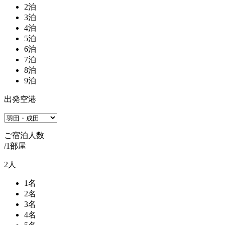
2
泊
3
泊
4
泊
5
泊
6
泊
7
泊
8
泊
9
泊
出発空港
ご宿泊人数
/1部屋
2
人
1
名
2
名
3
名
4
名