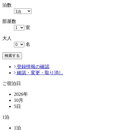
泊数
部屋数
室
大人
名
検索する
登録情報の確認
確認・変更・取り消し
ご宿泊日
2026
年
10
月
5
日
1
泊
1
泊