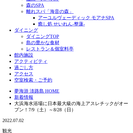
森のSPA
離れスパ「海音の森」
アーユルヴェーディック モアナSPA
癒し処 せいれん-整蓮-
ダイニング
ダイニングTOP
島の豊かな食材
レストラン＆個室料亭
館内施設
アクティビティ
過ごし方
アクセス
空室検索・ご予約
夢海游 淡路島 HOME
新着情報
大浜海水浴場に日本最大級の海上アスレチックがオー
プン！7/9（土）～8/28（日）
2022.07.02
観光