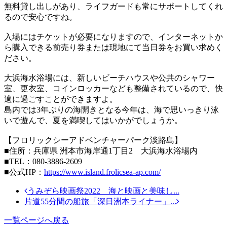
無料貸し出しがあり、ライフガードも常にサポートしてくれ
るので安心ですね。
入場にはチケットが必要になりますので、インターネットか
ら購入できる前売り券または現地にて当日券をお買い求めく
ださい。
大浜海水浴場には、新しいビーチハウスや公共のシャワー
室、更衣室、コインロッカーなども整備されているので、快
適に過ごすことができますよ。
島内では3年ぶりの海開きとなる今年は、海で思いっきり泳
いで遊んで、夏を満喫してはいかがでしょうか。
【フロリックシーアドベンチャーパーク淡路島】
■住所：兵庫県 洲本市海岸通1丁目2 大浜海水浴場内
■TEL：080-3886-2609
■公式HP：
https://www.island.frolicsea-ap.com/
うみぞら映画祭2022 海と映画と美味し...
片道55分間の船旅「深日洲本ライナー」...
一覧ページへ戻る