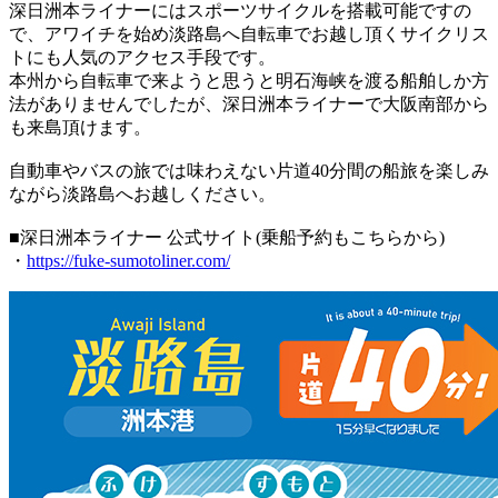
深日洲本ライナーにはスポーツサイクルを搭載可能ですの
で、アワイチを始め淡路島へ自転車でお越し頂くサイクリス
トにも人気のアクセス手段です。
本州から自転車で来ようと思うと明石海峡を渡る船舶しか方
法がありませんでしたが、深日洲本ライナーで大阪南部から
も来島頂けます。
自動車やバスの旅では味わえない片道40分間の船旅を楽しみ
ながら淡路島へお越しください。
■深日洲本ライナー 公式サイト(乗船予約もこちらから)
・
https://fuke-sumotoliner.com/