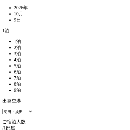
2026
年
10
月
9
日
1
泊
1
泊
2
泊
3
泊
4
泊
5
泊
6
泊
7
泊
8
泊
9
泊
出発空港
ご宿泊人数
/1部屋