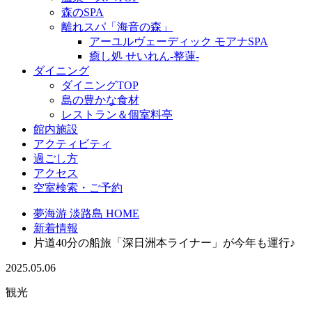
森のSPA
離れスパ「海音の森」
アーユルヴェーディック モアナSPA
癒し処 せいれん-整蓮-
ダイニング
ダイニングTOP
島の豊かな食材
レストラン＆個室料亭
館内施設
アクティビティ
過ごし方
アクセス
空室検索・ご予約
夢海游 淡路島 HOME
新着情報
片道40分の船旅「深日洲本ライナー」が今年も運行♪
2025.05.06
観光