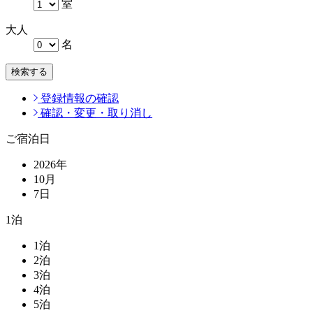
室
大人
名
検索する
登録情報の確認
確認・変更・取り消し
ご宿泊日
2026
年
10
月
7
日
1
泊
1
泊
2
泊
3
泊
4
泊
5
泊