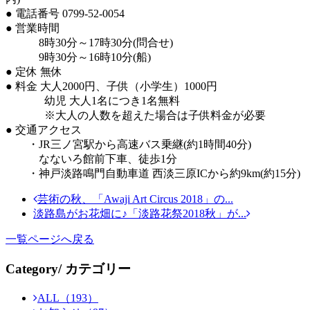
● 電話番号 0799-52-0054
● 営業時間
8時30分～17時30分(問合せ)
9時30分～16時10分(船)
● 定休 無休
● 料金 大人2000円、子供（小学生）1000円
幼児 大人1名につき1名無料
※大人の人数を超えた場合は子供料金が必要
● 交通アクセス
・JR三ノ宮駅から高速バス乗継(約1時間40分)
なないろ館前下車、徒歩1分
・神戸淡路鳴門自動車道 西淡三原ICから約9km(約15分)
芸術の秋、「Awaji Art Circus 2018」の...
淡路島がお花畑に♪「淡路花祭2018秋」が...
一覧ページへ戻る
Category
/ カテゴリー
ALL（193）