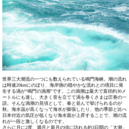
世界三大潮流の一つにも数えられている鳴門海峡。潮の流れ
は時速20kmにのぼり、海岸側の穏やかな流れとの境目に発
生する渦が“鳴門の渦潮”です。この渦潮は最大で直径約30メ
ートルにも達し、大きく音を立てて渦を巻くさまは圧巻の一
語。そんな渦潮の見頃として、春と並んで挙げられるのが
秋。海水温が高くなって海水が膨張したり、他の季節と比べ
日本付近の気圧が低くなり海水面が上昇することで、潮の流
れが一段と激しくなるのです。
さらに月に2度、満月と新月の頃に訪れる約3日間の「大潮」