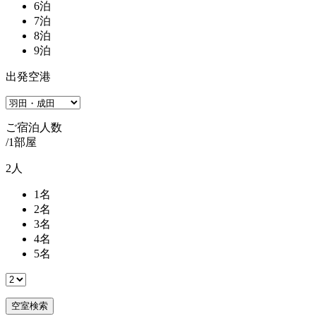
6
泊
7
泊
8
泊
9
泊
出発空港
ご宿泊人数
/1部屋
2
人
1
名
2
名
3
名
4
名
5
名
空室検索