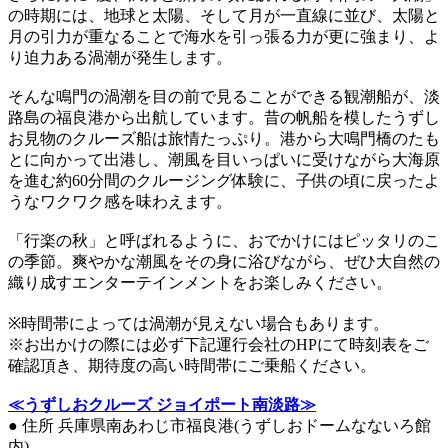
の時期には、地球と太陽、そして月が一直線に並び、太陽と
月の引力が重なることで海水を引っ張る力が更に強まり、よ
り迫力ある渦潮が発生します。
そんな鳴門の渦潮を目の前で見ることができる観潮船が、淡
路島の福良港から出航しています。昔の帆船を模したうずし
お見物のクルーズ船は旅情たっぷり。港から大鳴門橋のたも
とに向かって出港し、潮風を目いっぱいに受けながら大海原
を進む約60分間のクルージング体験に、子供の頃に戻ったよ
うなワクワク感を味わえます。
「行楽の秋」と呼ばれるように、おでかけにはピッタリのこ
の季節。爽やかな潮風をその身に浴びながら、ぜひ大自然の
織り成すエンターテインメントをお楽しみください。
※時間帯によっては渦潮が見えない場合もあります。
※お出かけの際には必ず下記運行会社のHPにて時刻表をご
確認頂き、期待度の高い時間帯にご乗船ください。
≪うずしおクルーズ ジョイポート南淡路≫
● 住所 兵庫県南あわじ市福良港(うずしおドームなないろ館
内)